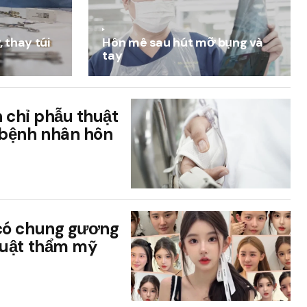
 thay túi
Hôn mê sau hút mỡ bụng và
tay
h chỉ phẫu thuật
 bệnh nhân hôn
có chung gương
huật thẩm mỹ