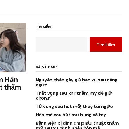
TÌM KIẾM
Tìm kiếm
BÀI VIẾT MỚI
n Hàn
Nguyên nhân gây giả bao xơ sau nâng
ngực
t thẩm
Thất vọng sau khi ‘thẩm mỹ để giữ
chồng’
Tử vong sau hút mỡ, thay túi ngực
Hôn mê sau hút mỡ bụng và tay
Bệnh viện bị đình chỉ phẫu thuật thẩm
mỹ sau vụ bệnh nhân hôn mê