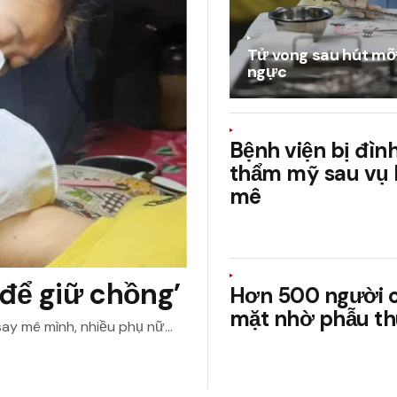
Tử vong sau hút mỡ,
ngực
Bệnh viện bị đìn
thẩm mỹ sau vụ
mê
để giữ chồng’
Hơn 500 người 
mặt nhờ phẫu t
say mê mình, nhiều phụ nữ…