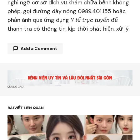
nghi ngờ cơ sở dịch vụ khám chữa bệnh không
phép, gọi đường dây nóng 0989.401.155 hoặc
phản ánh qua ứng dụng
Y tế trực tuyến
để
thanh tra có thông tin, kịp thời phát hiện, xử lý.
Add a Comment
Email của bạn sẽ không được hiển thị công khai.
Các trường bắt buộc được đánh dấu
*
QUẢNG CÁO
Comment
*
BÀI VIẾT LIÊN QUAN
Your Name
*