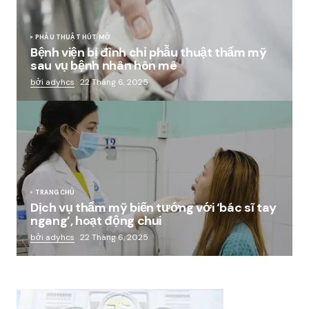
PHẪU THUẬT HÚT MỠ
Bệnh viện bị đình chỉ phẫu thuật thẩm mỹ
sau vụ bệnh nhân hôn mê
bởi adyhcs
22 Tháng 6, 2025
TRANG CHỦ
Dịch vụ thẩm mỹ biến tướng với ‘bác sĩ tay
ngang’, hoạt động chui
bởi adyhcs
22 Tháng 6, 2025