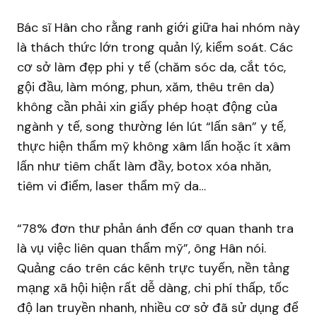
Bác sĩ Hân cho rằng ranh giới giữa hai nhóm này
là thách thức lớn trong quản lý, kiểm soát. Các
cơ sở làm đẹp phi y tế (chăm sóc da, cắt tóc,
gội đầu, làm móng, phun, xăm, thêu trên da)
không cần phải xin giấy phép hoạt động của
ngành y tế, song thường lén lút “lấn sân” y tế,
thực hiện thẩm mỹ không xâm lấn hoặc ít xâm
lấn như tiêm chất làm đầy, botox xóa nhăn,
tiêm vi điểm, laser thẩm mỹ da…
“78% đơn thư phản ánh đến cơ quan thanh tra
là vụ việc liên quan thẩm mỹ”, ông Hân nói.
Quảng cáo trên các kênh trực tuyến, nền tảng
mạng xã hội hiện rất dễ dàng, chi phí thấp, tốc
độ lan truyền nhanh, nhiều cơ sở đã sử dụng để