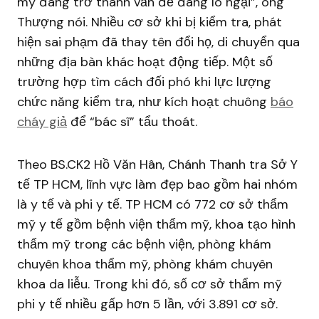
mỹ đang trở thành vấn đề đáng lo ngại”, ông
Thượng nói. Nhiều cơ sở khi bị kiểm tra, phát
hiện sai phạm đã thay tên đổi họ, di chuyển qua
những địa bàn khác hoạt động tiếp. Một số
trường hợp tìm cách đối phó khi lực lượng
chức năng kiểm tra, như kích hoạt chuông
báo
cháy giả
để “bác sĩ” tẩu thoát.
Theo BS.CK2 Hồ Văn Hân, Chánh Thanh tra Sở Y
tế TP HCM, lĩnh vực làm đẹp bao gồm hai nhóm
là y tế và phi y tế. TP HCM có 772 cơ sở thẩm
mỹ y tế gồm bệnh viện thẩm mỹ, khoa tạo hình
thẩm mỹ trong các bệnh viện, phòng khám
chuyên khoa thẩm mỹ, phòng khám chuyên
khoa da liễu. Trong khi đó, số cơ sở thẩm mỹ
phi y tế nhiều gấp hơn 5 lần, với 3.891 cơ sở.