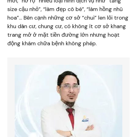
mới, “nở rộ” nhiều loại hình dịch vụ như “tăng
size cậu nhỏ”, “làm đẹp cô bé”, “làm hồng nhũ
hoa”… Bên cạnh những cơ sở “chui” len lỏi trong
khu dân cư, chung cư, có không ít cơ sở khang
trang mở ở mặt tiền đường lớn nhưng hoạt
động khám chữa bệnh không phép.