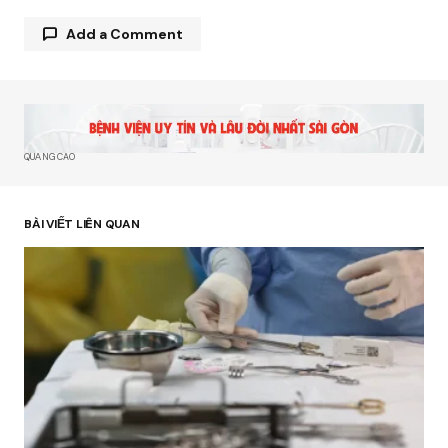
Add a Comment
Email của bạn sẽ không được hiển thị công khai.
Các trường bắt buộc được đánh dấu
*
QUẢNG CÁO
Comment
*
BÀI VIẾT LIÊN QUAN
Your Name
*
Your E-mail
*
Lưu tên của tôi, email, và trang web trong trình