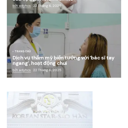
bởi adyhcs
22 Tháng 6, 2025
TRANG CHỦ
Dịch vụ thẩm mỹ biến tướng với ‘bác sĩ tay
ngang’, hoạt động chui
bởi adyhcs
22 Tháng 6, 2025