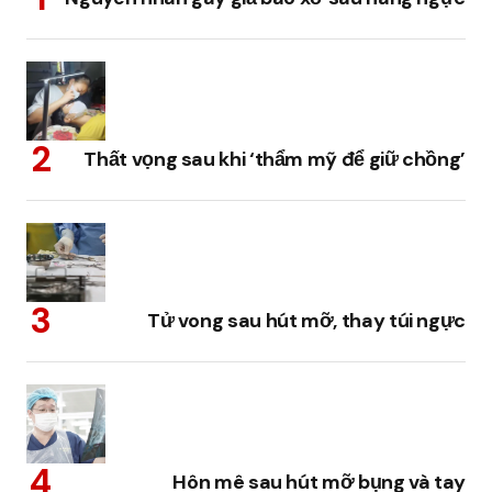
Thất vọng sau khi ‘thẩm mỹ để giữ chồng’
Tử vong sau hút mỡ, thay túi ngực
Hôn mê sau hút mỡ bụng và tay