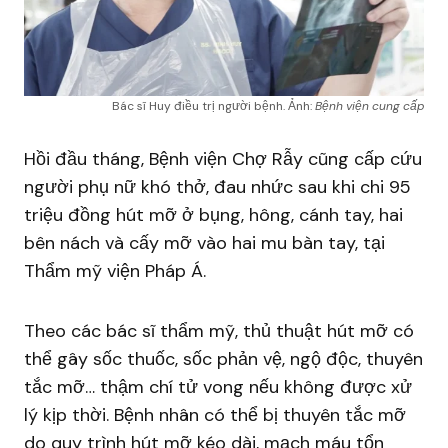
Bác sĩ Huy điều trị người bệnh. Ảnh:
Bệnh viện cung cấp
Hồi đầu tháng, Bệnh viện Chợ Rẫy cũng cấp cứu
người phụ nữ khó thở, đau nhức sau khi chi 95
triệu đồng hút mỡ ở bụng, hông, cánh tay, hai
bên nách và cấy mỡ vào hai mu bàn tay, tại
Thẩm mỹ viện Pháp Á.
Theo các bác sĩ thẩm mỹ, thủ thuật hút mỡ có
thể gây sốc thuốc, sốc phản vệ, ngộ độc, thuyên
tắc mỡ… thậm chí tử vong nếu không được xử
lý kịp thời. Bệnh nhân có thể bị thuyên tắc mỡ
do quy trình hút mỡ kéo dài, mạch máu tổn